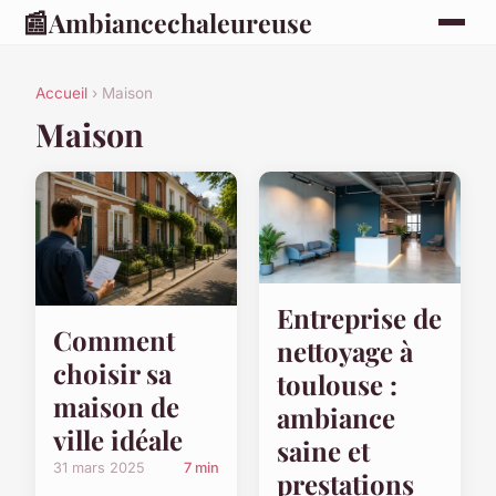
📰
Ambiancechaleureuse
Accueil
› Maison
Maison
Entreprise de
Comment
nettoyage à
choisir sa
toulouse :
maison de
ambiance
ville idéale
saine et
31 mars 2025
7 min
prestations