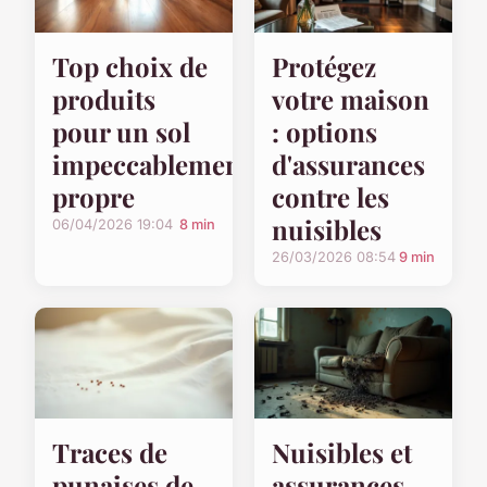
Top choix de
Protégez
produits
votre maison
pour un sol
: options
impeccablement
d'assurances
propre
contre les
nuisibles
06/04/2026 19:04
8 min
26/03/2026 08:54
9 min
Traces de
Nuisibles et
punaises de
assurances