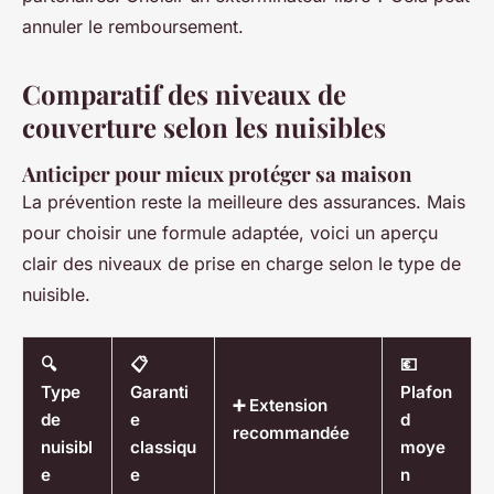
annuler le remboursement.
Comparatif des niveaux de
couverture selon les nuisibles
Anticiper pour mieux protéger sa maison
La prévention reste la meilleure des assurances. Mais
pour choisir une formule adaptée, voici un aperçu
clair des niveaux de prise en charge selon le type de
nuisible.
🔍
📋
💶
Type
Garanti
Plafon
➕ Extension
de
e
d
recommandée
nuisibl
classiqu
moye
e
e
n