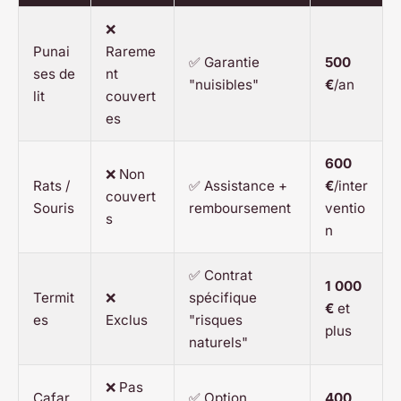
❌
Punai
Rareme
✅ Garantie
500
ses de
nt
"nuisibles"
€
/an
lit
couvert
es
600
❌ Non
Rats /
✅ Assistance +
€
/inter
couvert
Souris
remboursement
ventio
s
n
✅ Contrat
1 000
Termit
❌
spécifique
€
et
es
Exclus
"risques
plus
naturels"
❌ Pas
Cafar
✅ Option
400