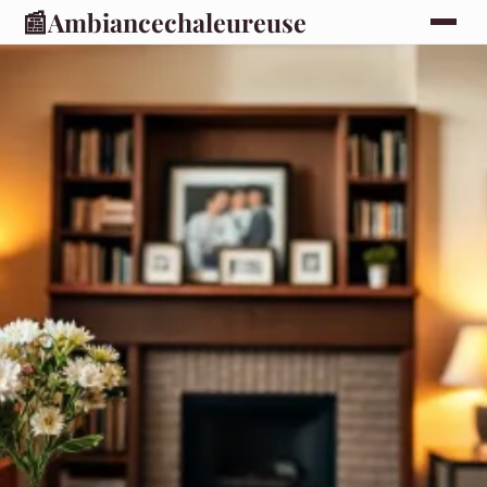
📰
Ambiancechaleureuse