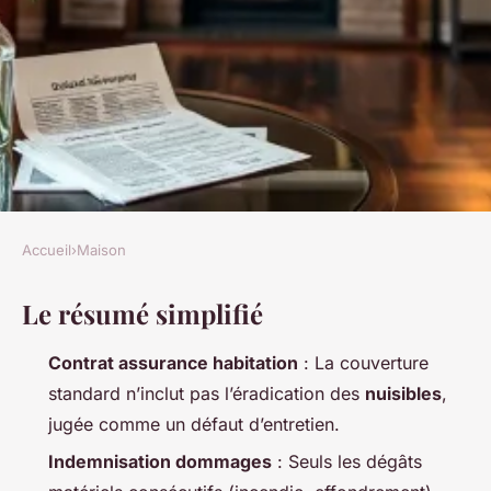
Accueil
›
Maison
MAISON
Le résumé simplifié
Protégez votre maison :
options d'assurances contre
Contrat assurance habitation
: La couverture
les nuisibles
standard n’inclut pas l’éradication des
nuisibles
,
jugée comme un défaut d’entretien.
Aubine
•
26/03/2026 08:54
•
9 min de lecture
Indemnisation dommages
: Seuls les dégâts