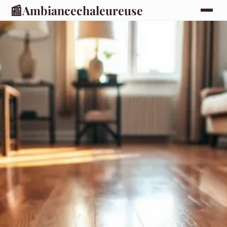
📰
Ambiancechaleureuse