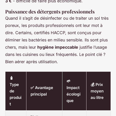
3 €
- difficile de faire plus économique.
Puissance des détergents professionnels
Quand il s’agit de désinfecter ou de traiter un sol très
poreux, les produits professionnels ont leur mot à
dire. Certains, certifiés HACCP, sont conçus pour
éliminer les bactéries en milieu sensible. Ils sont plus
chers, mais leur
hygiène impeccable
justifie l’usage
dans les cuisines ou lieux fréquentés. Le point clé ?
Bien aérer après utilisation.
🧴
🌱
Type
💰 Prix
✅ Avantage
Impact
de
moyen
principal
écologi
produi
au litre
que
t