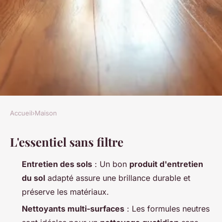
Accueil
›
Maison
MAISON
L'essentiel sans filtre
Top choix de produits pour un
sol impeccablement propre
Entretien des sols
: Un bon
produit d'entretien
du sol
adapté assure une brillance durable et
Aubine
•
06/04/2026 19:04
•
8 min de lecture
préserve les matériaux.
Nettoyants multi-surfaces
: Les formules neutres