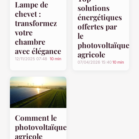
Lampe de
solutions
chevet :
énergétiques
transformez
offertes par
votre
le
chambre
photovoltaïque
avec élégance
agricole
12/11/2025 07:48
10 min
07/04/2026 15:40
10 min
Comment le
photovoltaïque
agricole