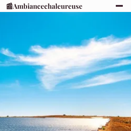
📰
Ambiancechaleureuse