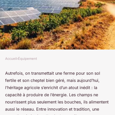
Accueil
›
Équipement
ÉQUIPEMENT
Top solutions énergétiques
Autrefois, on transmettait une ferme pour son sol
fertile et son cheptel bien géré, mais aujourd’hui,
offertes par le photovoltaïque
l’héritage agricole s’enrichit d’un atout inédit : la
agricole
capacité à produire de l’énergie. Les champs ne
nourrissent plus seulement les bouches, ils alimentent
Fabien
•
07/04/2026 15:40
•
10 min de lecture
aussi le réseau. Entre innovation et tradition, une