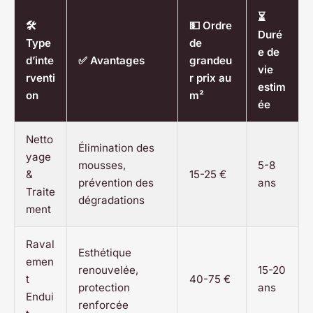
⏳
🛠️
💵 Ordre
Duré
Type
de
e de
d’inte
✅ Avantages
grandeu
vie
rventi
r prix au
estim
on
m²
ée
Netto
Élimination des
yage
mousses,
5-8
&
15-25 €
prévention des
ans
Traite
dégradations
ment
Raval
Esthétique
emen
renouvelée,
15-20
t
40-75 €
protection
ans
Endui
renforcée