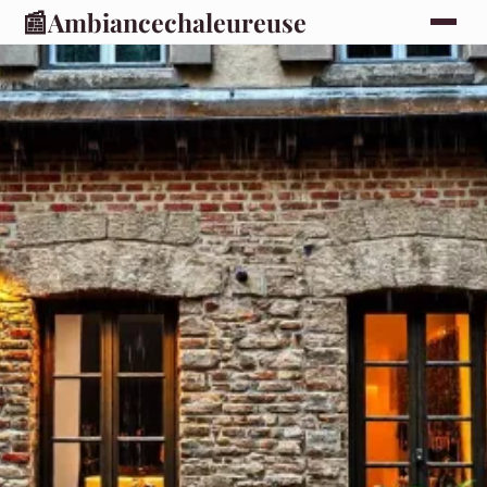
📰
Ambiancechaleureuse