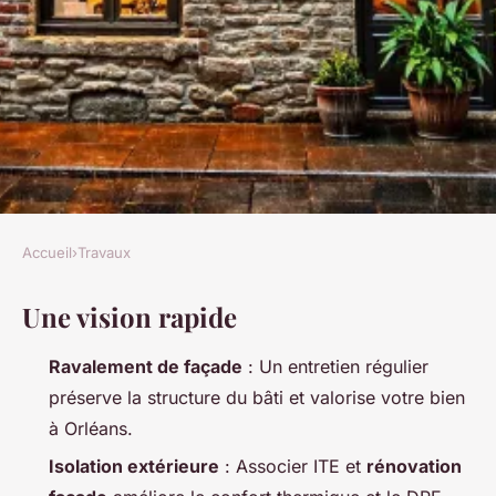
Accueil
›
Travaux
TRAVAUX
Une vision rapide
Top conseils pour une façade
rénovée à Orléans
Ravalement de façade
: Un entretien régulier
préserve la structure du bâti et valorise votre bien
Auberte
•
28/04/2026 20:52
•
13 min de lecture
à Orléans.
Isolation extérieure
: Associer ITE et
rénovation