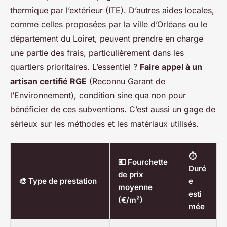
thermique par l’extérieur (ITE). D’autres aides locales,
comme celles proposées par la ville d’Orléans ou le
département du Loiret, peuvent prendre en charge
une partie des frais, particulièrement dans les
quartiers prioritaires. L’essentiel ?
Faire appel à un
artisan certifié RGE
(Reconnu Garant de
l’Environnement), condition sine qua non pour
bénéficier de ces subventions. C’est aussi un gage de
sérieux sur les méthodes et les matériaux utilisés.
⏱️
💶 Fourchette
Duré
de prix
🎨 Type de prestation
e
moyenne
esti
(€/m²)
mée