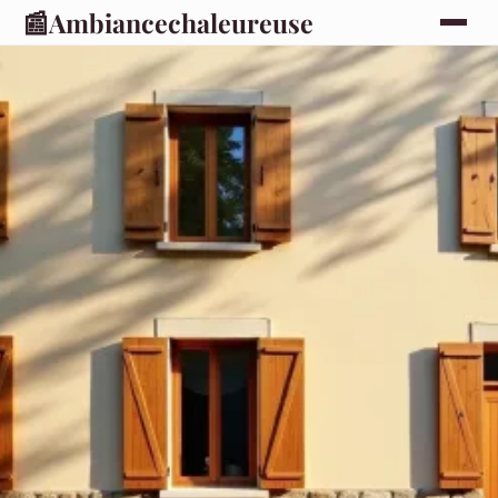
📰
Ambiancechaleureuse