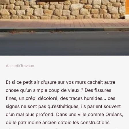
Accueil
›
Travaux
TRAVAUX
Renovation de facade efficace
Et si ce petit air d’usure sur vos murs cachait autre
chose qu’un simple coup de vieux ? Des fissures
à Orléans pour embellir votre
fines, un crépi décoloré, des traces humides… ces
maison
signes ne sont pas qu’esthétiques, ils parlent souvent
d’un mal plus profond. Dans une ville comme Orléans,
Auberte
•
18/04/2026 09:25
•
11 min de lecture
où le patrimoine ancien côtoie les constructions