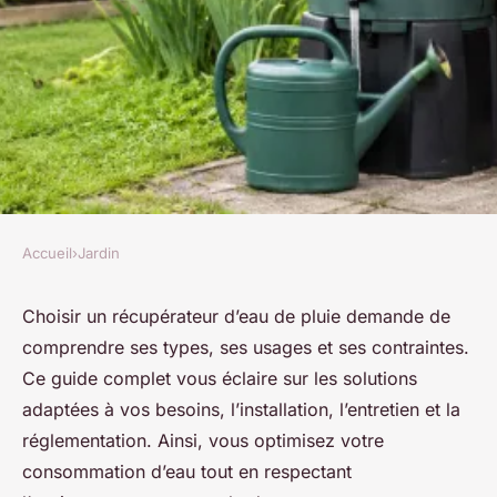
Accueil
›
Jardin
JARDIN
Récupérateur d'eau de pluie :
Choisir un récupérateur d’eau de pluie demande de
comprendre ses types, ses usages et ses contraintes.
guide complet pour bien
Ce guide complet vous éclaire sur les solutions
choisir
adaptées à vos besoins, l’installation, l’entretien et la
réglementation. Ainsi, vous optimisez votre
Victor
•
10/10/2025 08:44
•
8 min de lecture
consommation d’eau tout en respectant