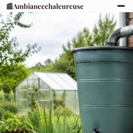
📰
Ambiancechaleureuse