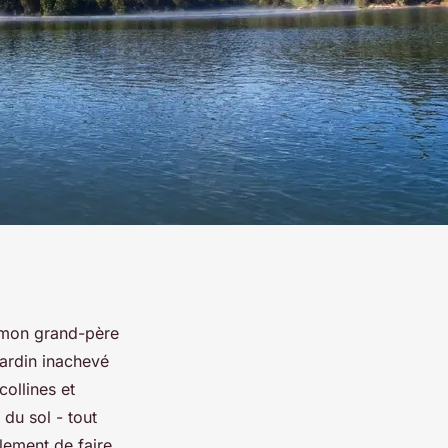
ù mon grand-père
 jardin inachevé
ollines et
 du sol - tout
plement de faire