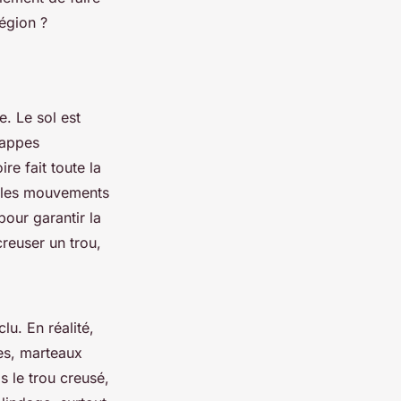
région ?
. Le sol est
nappes
re fait toute la
r les mouvements
pour garantir la
creuser un trou,
lu. En réalité,
les, marteaux
s le trou creusé,