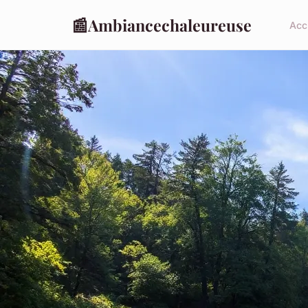
📰
Ambiancechaleureuse
Acc