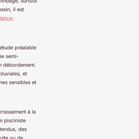
lindage, surtout
sin, il est
liance-
’étude préalable
rée semi-
en débordement.
pluviales, et
ones sensibles et
errassement à la
n pisciniste
ntendus, des
uite ou de