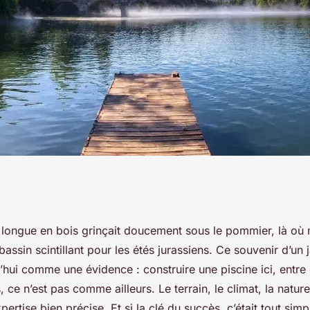
votre projet de
se longue en bois grinçait doucement sous le pommier, là o
 bassin scintillant pour les étés jurassiens. Ce souvenir d’un
hui comme une évidence : construire une piscine ici, entre c
 ce n’est pas comme ailleurs. Le terrain, le climat, la nature
pertise bien précise. Et si la clé du succès, c’était tout sim