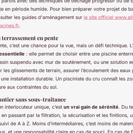
les parois avec des techniques de bêchage progressif ou de b
e en période humide. Pour bien préparer votre projet de bas
nsulter les guides d'aménagement sur
le site officiel www.al
scines.fr
.
u terrassement en pente
nte, c’est une chance pour la vue, mais un défi technique. L
essentielle
: elle permet de choisir entre une piscine enter
assin suspendu avec mur de soutènement, ou une solution 
ter les glissements de terrain, assurer l’écoulement des eaux 
r une installation durable. Un pisciniste du cru connaît les z
ure aux contraintes du sol.
antier sans sous-traitance
un interlocuteur unique, c’est
un vrai gain de sérénité
. Du t
en passant par la filtration, la sécurisation et les finitions, u
suivi de A à Z. Moins d’intermédiaires, c’est moins de male
us, et une responsabilité claire en cas de souci. En cas de f