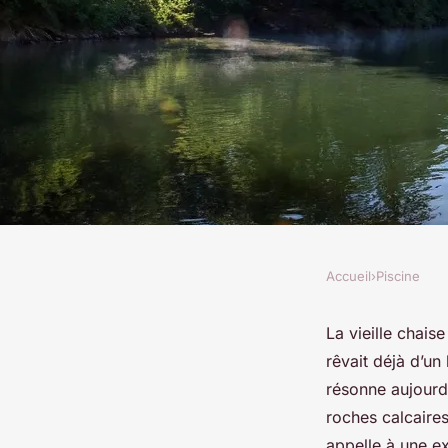
Accueil
›
Piscine
PISCINE
5 raisons de confier 
La vieille chai
rêvait déjà d’un
piscine au Jura
résonne aujourd’
roches calcaires,
appelle à une ex