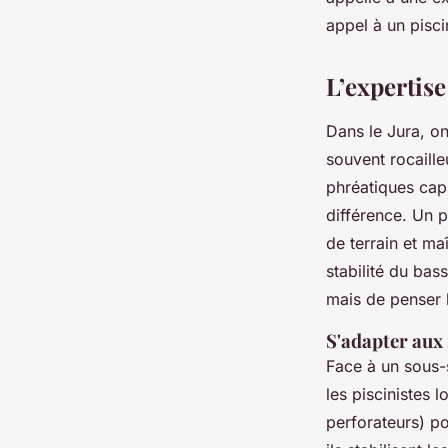
Blancheline
•
02/06/2026 16:46
•
9 min de lecture
appel à un pisci
L’expertise
Dans le Jura, o
souvent rocaille
phréatiques capri
différence. Un 
de terrain et ma
stabilité du bass
mais de penser 
S'adapter aux 
Face à un sous-s
les piscinistes 
perforateurs) po