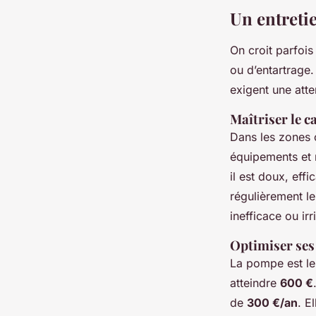
Un entreti
On croit parfois
ou d’entartrage.
exigent une atte
Maîtriser le ca
Dans les zones c
équipements et r
il est doux, eff
régulièrement l
inefficace ou irr
Optimiser ses
La pompe est le 
atteindre
600 €
de
300 €/an
. E