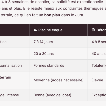
e 4 à 8 semaines de chantier, sa solidité est exceptionnelle 
 ans et plus. Elle résiste mieux aux contraintes thermiques 
errain, ce qui en fait un
bon plan
dans le Jura.
🏊 Piscine coque
🏗️ Béto
ation
7 à 14 jours
4 à 8 s
20 à 30 ans
40 ans e
sonnalisation
Formes standards
Totalem
terrain
Moyenne (accès nécessaire)
Élevée
gel intense
Bonne (avec gel coat)
Exceptio