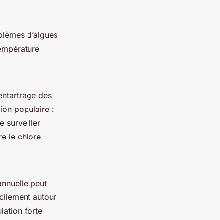
oblèmes d’algues
 température
’entartrage des
ion populaire :
e surveiller
re le chlore
annuelle peut
cilement autour
ulation forte