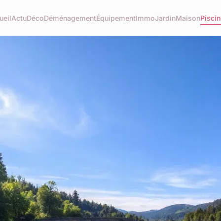
ueil
Actu
Déco
Déménagement
Équipement
Immo
Jardin
Maison
Piscin