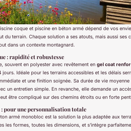
piscine coque et piscine en béton armé dépend de vos envie
ut du terrain. Chaque solution a ses atouts, mais aussi ses c
tout dans un contexte montagnard.
ue : rapidité et robustesse
e, souvent en polyester avec revêtement en
gel coat renfo
jours. Idéale pour les terrains accessibles et les délais serr
mmédiate et une finition soignée. Sa durée de vie moyenne 
vec un entretien simple. En revanche, elle demande un accès
peut être compliqué sur des chemins étroits ou en forte pent
: pour une personnalisation totale
éton armé monobloc est la solution la plus adaptée aux terr
es les formes, toutes les dimensions, et s’intègre parfaitemen