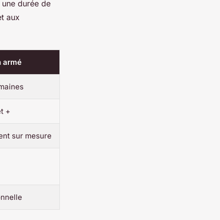
- une durée de
et aux
n armé
emaines
t +
ent sur mesure
nnelle