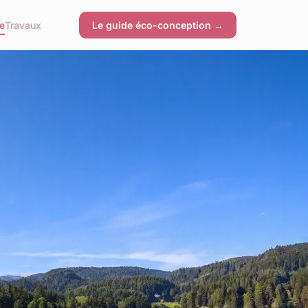
e
Travaux
Le guide éco-conception →