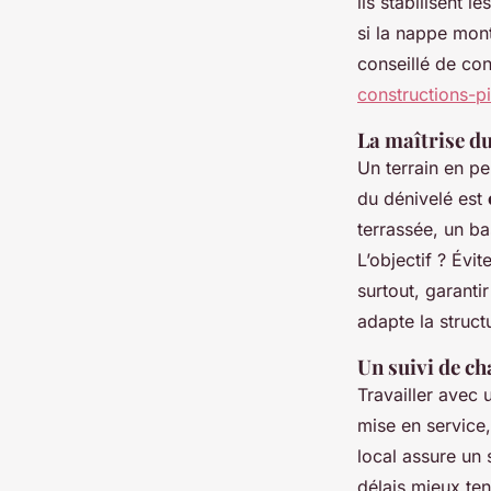
ils stabilisent 
si la nappe mont
conseillé de co
constructions-pi
La maîtrise d
Un terrain en pe
du dénivelé est
terrassée, un b
L’objectif ? Évi
surtout, garanti
adapte la struct
Un suivi de ch
Travailler avec 
mise en service, 
local assure un 
délais mieux ten