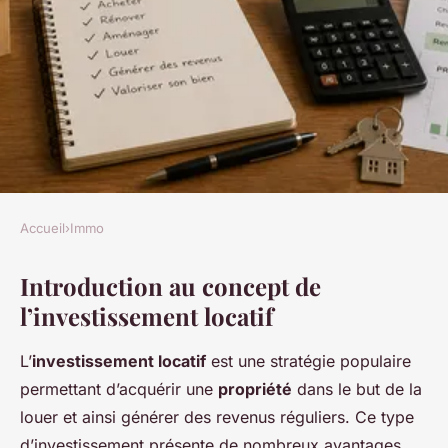
Accueil
›
Immo
IMMO
Introduction au concept de
Transformer votre
l’investissement locatif
appartement acheté en
investissement locatif
L’
investissement locatif
est une stratégie populaire
permettant d’acquérir une
propriété
dans le but de la
Elena
•
20 décembre 2024
•
6 min de lecture
louer et ainsi générer des revenus réguliers. Ce type
d’investissement présente de nombreux avantages,