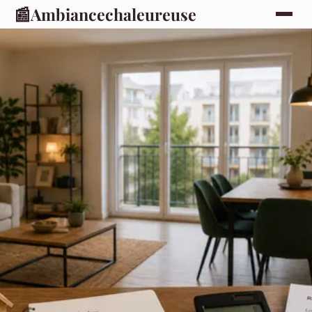
📰
Ambiancechaleureuse