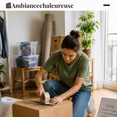
📰
Ambiancechaleureuse