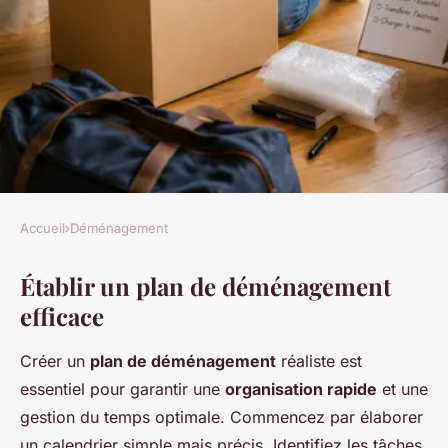
Accueil
›
Déménagement
DÉMÉNAGEMENT
Établir un plan de déménagement
Comment organiser un
efficace
déménagement de dernière
minute
Créer un
plan de déménagement
réaliste est
essentiel pour garantir une
organisation rapide
et une
Arthur
•
23 mars 2025
•
7 min de lecture
gestion du temps optimale. Commencez par élaborer
un calendrier simple mais précis. Identifiez les tâches